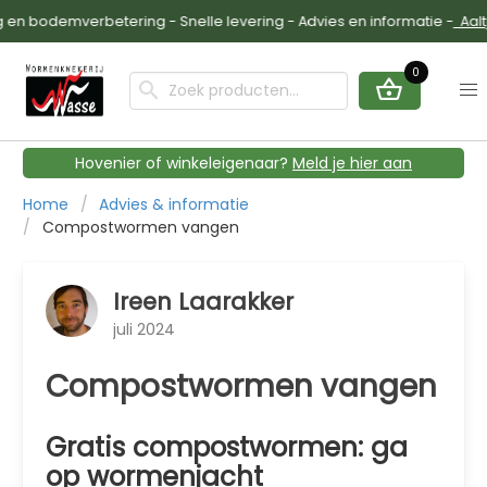
n bodemverbetering - Snelle levering - Advies en informatie -
Aaltje
0
Hovenier of winkeleigenaar?
Meld je hier aan
Home
Advies & informatie
Compostwormen vangen
Ireen Laarakker
juli 2024
Compostwormen vangen
Gratis compostwormen: ga
op wormenjacht