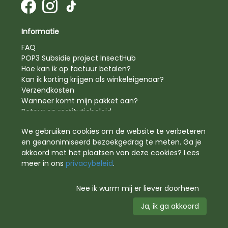
Informatie
FAQ
POP3 Subsidie project InsectHub
Hoe kan ik op factuur betalen?
Kan ik korting krijgen als winkeleigenaar?
Verzendkosten
Wanneer komt mijn pakket aan?
Retour en restitutiebeleid
Privacy beleid
We gebruiken cookies om de website te verbeteren
Algemene Voorwaarden
en geanonimiseerd bezoekgedrag te meten. Ga je
Waarmee kan ik betalen?
akkoord met het plaatsen van deze cookies? Lees
meer in ons
privacybeleid
.
Betaalmogelijkheden
Nee ik wurm mij er liever doorheen
Ja, ik ga akkoord
Met plezier gemaakt door Pinelab