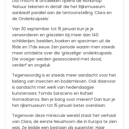
Dat mocht ik ontdekken tijdens de workshop
‘Natuur tekenen in detail’ die het Rijksmuseum
aanbiedt parallel aan de tentoonstelling ‘Clara en
de Onderkruipsels’.
Van 30 september tot 15 januari kun je je
verwonderen en griezelen bij meer dan 140
schilderijen, beelden, boeken en specimen uit de
16de en 17de eeuw. Een periode waarin men steeds
meer ontdekte over die ‘griezelige’ onderkruipsels.
Die vroeger werden geassocieerd met dood,
verderf en ongeluk.
Tegenwoordig is er steeds meer aandacht voor het
belang van insecten en bodemleven. Ook daarvoor
is aandacht met werk van hedendaagse
kunstenaars Tomás Saraceno en Rafael
Gomezbarros. Ben je bang voor mieren? Dan kun je
het rijksmuseum tot 15 januari beter overslaan.
Tegenover deze miniscule wereld staat het verhaal
van Clara, de eerste Neushoorn die in Europa te zien
was. Ze leidde een bestaan als superster. Haar