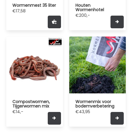
Wormenmest 35 liter
Houten
Wormenhotel
€17,58
€200,-
Compostwormen,
Wormenmix voor
Tijgerwormen mix
bodemverbetering
€14,-
€43,95