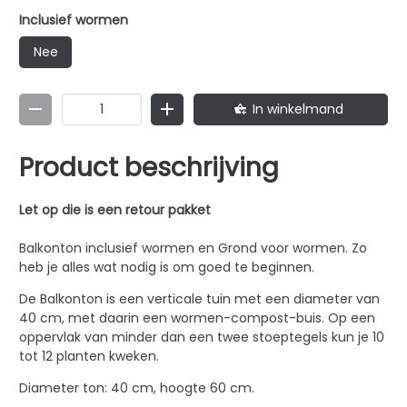
wormen-compost-buis. Op een oppervlak van minder
dan een twee stoeptegels kun je 10 tot 12 planten kweken.
Inclusief wormen
Diameter ton: 40 cm, hoogte 60 cm. Inhoud ton: 60 liter
Nee
Kleur: Donkergroen 9 plantgaten rondom 2 a 4 planten
bovenin. Let op: slechts geschikt voor kleine hoeveelheid
afval. Denk aan een handjevol om de paar dagen.
In winkelmand
Genoeg om je wormen levend en je bodem gezond te
houden.
Product beschrijving
Let op die is een retour pakket
Balkonton inclusief wormen en Grond voor wormen. Zo
heb je alles wat nodig is om goed te beginnen.
De Balkonton is een verticale tuin met een diameter van
40 cm, met daarin een wormen-compost-buis. Op een
oppervlak van minder dan een twee stoeptegels kun je 10
tot 12 planten kweken.
Diameter ton: 40 cm, hoogte 60 cm.