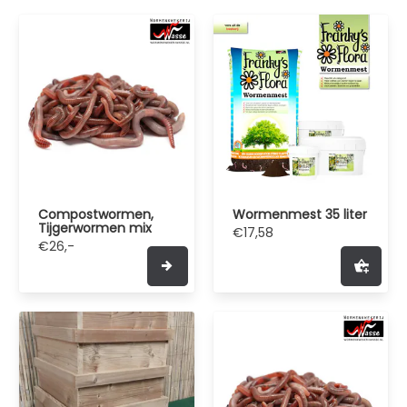
Compostwormen,
Wormenmest 35 liter
Tijgerwormen mix
€17,58
€26,-