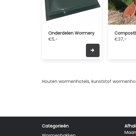
Onderdelen Wormery
Compostb
€5,-
€37,-
Houten wormenhotels, kunststof wormenhot
Categorieën
Afhal
Maand
Wormenbakken