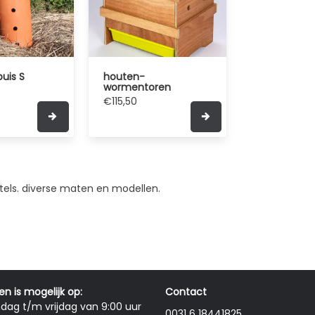
uis S
houten-
wormentoren
€115,50
els. diverse maten en modellen.
en is mogelijk op:
Contact
ag t/m vrijdag van 9:00 uur
0031 6 18441825