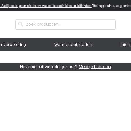
ltjes tegen slakken weer beschikbaar klik hier
Biologische, organisch
mverbetering
Wormenbak starten
Infor
Hovenier of winkeleigenaar?
Meld je hier aan