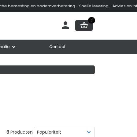
e bemesting en bodemverbetering - Snelle levering - Advies en infor
0
matie
Contact
8
Producten