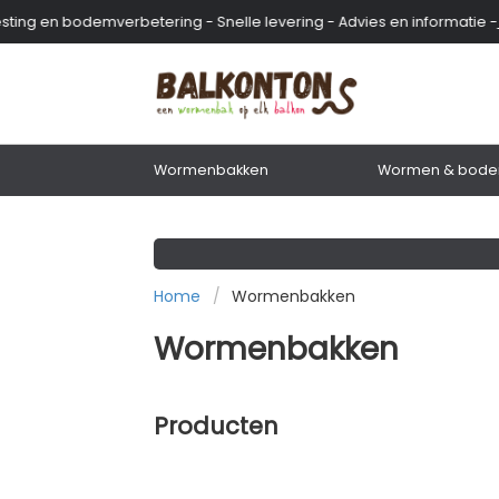
g en bodemverbetering - Snelle levering - Advies en informatie -
Aa
Wormenbakken
Wormen & bode
Home
Wormenbakken
Wormenbakken
Producten