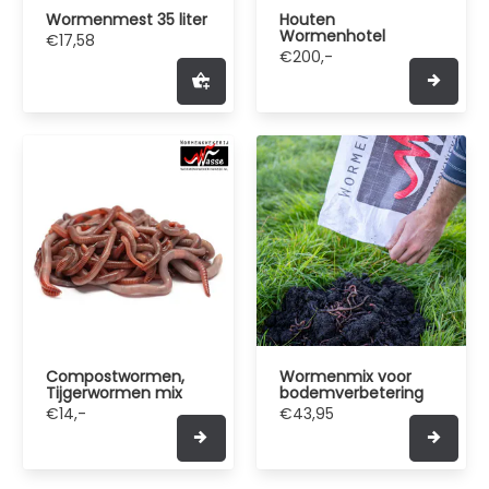
Wormenmest 35 liter
Houten
Wormenhotel
€17,58
€200,-
Compostwormen,
Wormenmix voor
Tijgerwormen mix
bodemverbetering
€14,-
€43,95