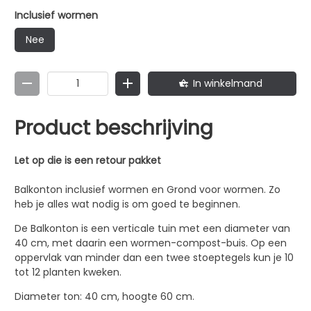
wormen-compost-buis. Op een oppervlak van minder
dan een twee stoeptegels kun je 10 tot 12 planten kweken.
Inclusief wormen
Diameter ton: 40 cm, hoogte 60 cm. Inhoud ton: 60 liter
Nee
Kleur: Donkergroen 9 plantgaten rondom 2 a 4 planten
bovenin. Let op: slechts geschikt voor kleine hoeveelheid
afval. Denk aan een handjevol om de paar dagen.
In winkelmand
Genoeg om je wormen levend en je bodem gezond te
houden.
Product beschrijving
Let op die is een retour pakket
Balkonton inclusief wormen en Grond voor wormen. Zo
heb je alles wat nodig is om goed te beginnen.
De Balkonton is een verticale tuin met een diameter van
40 cm, met daarin een wormen-compost-buis. Op een
oppervlak van minder dan een twee stoeptegels kun je 10
tot 12 planten kweken.
Diameter ton: 40 cm, hoogte 60 cm.